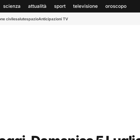
scienza
attualità
sport
televisione
oroscopo
ne civile
salute
spazio
Anticipazioni TV