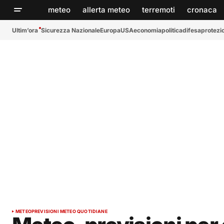
meteo
allerta meteo
terremoti
cronaca
Ultim’ora
Sicurezza Nazionale
Europa
USA
economia
politica
difesa
protezio
METEO
PREVISIONI METEO QUOTIDIANE