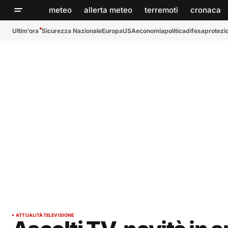
meteo
allerta meteo
terremoti
cronaca
Ultim’ora
Sicurezza Nazionale
Europa
USA
economia
politica
difesa
protezio
ATTUALITÀ
TELEVISIONE