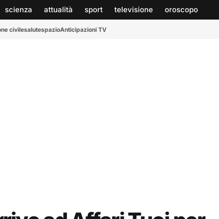
scienza
attualità
sport
televisione
oroscopo
ne civile
salute
spazio
Anticipazioni TV