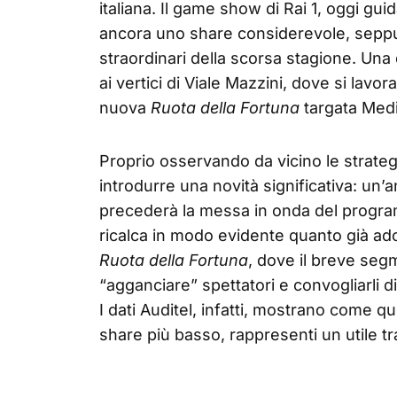
italiana. Il game show di Rai 1, oggi gu
ancora uno share considerevole, seppur
straordinari della scorsa stagione. Un
ai vertici di Viale Mazzini, dove si lavo
nuova
Ruota della Fortuna
targata Medi
Proprio osservando da vicino le strateg
introdurre una novità significativa: un’
precederà la messa in onda del progra
ricalca in modo evidente quanto già a
Ruota della Fortuna
, dove il breve seg
“agganciare” spettatori e convogliarli d
I dati Auditel, infatti, mostrano come q
share più basso, rappresenti un utile tr