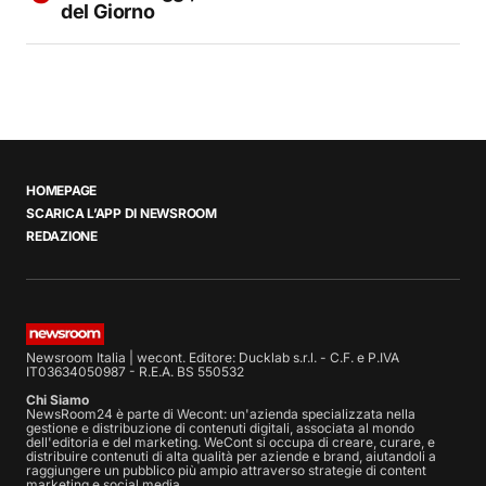
del Giorno
HOMEPAGE
SCARICA L’APP DI NEWSROOM
REDAZIONE
Newsroom Italia | wecont. Editore: Ducklab s.r.l. - C.F. e P.IVA
IT03634050987 - R.E.A. BS 550532
Chi Siamo
NewsRoom24 è parte di Wecont: un'azienda specializzata nella
gestione e distribuzione di contenuti digitali, associata al mondo
dell'editoria e del marketing. WeCont si occupa di creare, curare, e
distribuire contenuti di alta qualità per aziende e brand, aiutandoli a
raggiungere un pubblico più ampio attraverso strategie di content
marketing e social media.