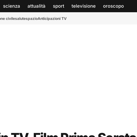
scienza
attualità
sport
televisione
oroscopo
ne civile
salute
spazio
Anticipazioni TV