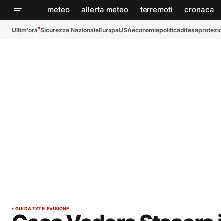
meteo
allerta meteo
terremoti
cronaca
Ultim’ora
Sicurezza Nazionale
Europa
USA
economia
politica
difesa
protezio
GUIDA TV
TELEVISIONE