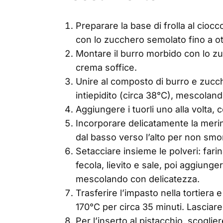
Preparare la base di frolla al cioc
con lo zucchero semolato fino a o
Montare il burro morbido con lo zu
crema soffice.
Unire al composto di burro e zucch
intiepidito (circa 38°C), mescola
Aggiungere i tuorli uno alla volta
Incorporare delicatamente la meri
dal basso verso l’alto per non smo
Setacciare insieme le polveri: far
fecola, lievito e sale, poi aggiunge
mescolando con delicatezza.
Trasferire l’impasto nella tortiera 
170°C per circa 35 minuti. Lascia
Per l’inserto al pistacchio, scoglie