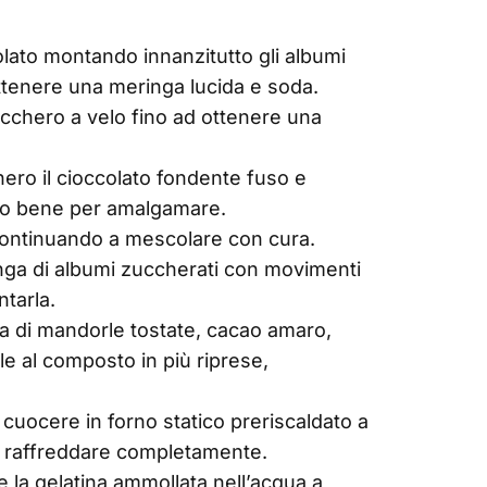
colato montando innanzitutto gli albumi
ttenere una meringa lucida e soda.
cchero a velo fino ad ottenere una
ero il cioccolato fondente fuso e
ndo bene per amalgamare.
, continuando a mescolare con cura.
nga di albumi zuccherati con movimenti
ntarla.
ina di mandorle tostate, cacao amaro,
rle al composto in più riprese,
e cuocere in forno statico preriscaldato a
re raffreddare completamente.
re la gelatina ammollata nell’acqua a