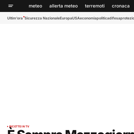
meteo
allerta meteo
terremoti
cronaca
Ultim’ora
Sicurezza Nazionale
Europa
USA
economia
politica
difesa
protezio
RICETTE IN TV