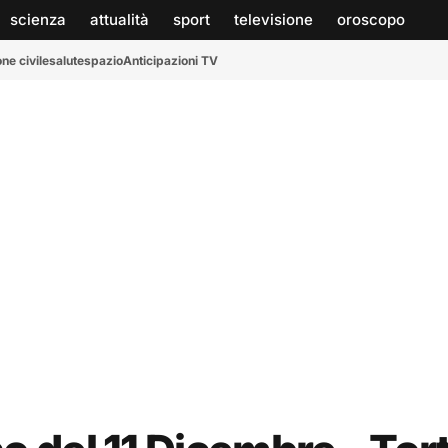
scienza
attualità
sport
televisione
oroscopo
ne civile
salute
spazio
Anticipazioni TV