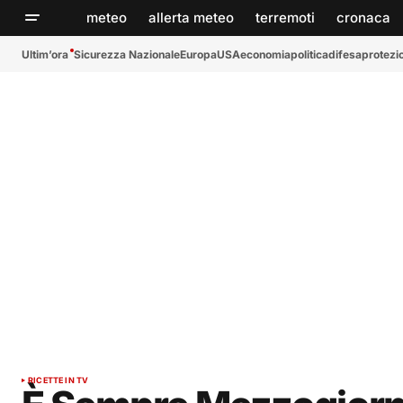
meteo
allerta meteo
terremoti
cronaca
Ultim’ora
Sicurezza Nazionale
Europa
USA
economia
politica
difesa
protezio
RICETTE IN TV