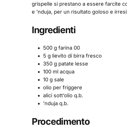
grispelle si prestano a essere farcite co
e ’nduja, per un risultato goloso e irresis
Ingredienti
500 g farina 00
5 g lievito di birra fresco
350 g patate lesse
100 ml acqua
10 g sale
olio per friggere
alici sott’olio q.b.
’nduja q.b.
Procedimento