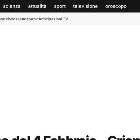
scienza
attualità
sport
televisione
oroscopo
ne civile
salute
spazio
Anticipazioni TV