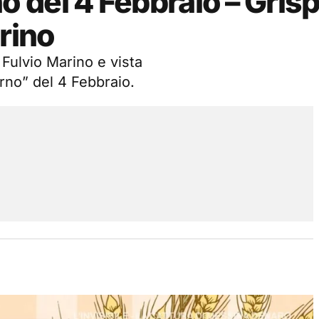
del 4 Febbraio – Grisp
rino
 Fulvio Marino e vista
no” del 4 Febbraio.