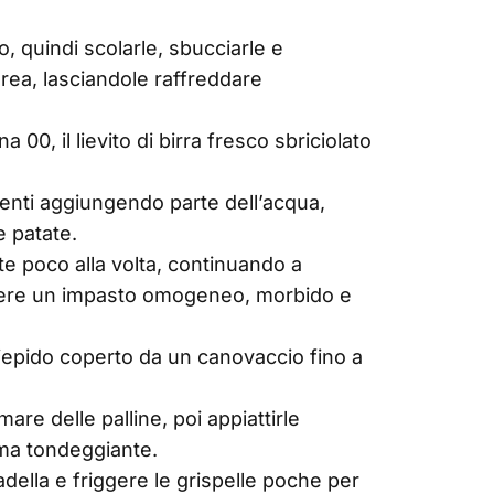
o, quindi scolarle, sbucciarle e
urea, lasciandole raffreddare
a 00, il lievito di birra fresco sbriciolato
enti aggiungendo parte dell’acqua,
e patate.
te poco alla volta, continuando a
enere un impasto omogeneo, morbido e
 tiepido coperto da un canovaccio fino a
are delle palline, poi appiattirle
ma tondeggiante.
della e friggere le grispelle poche per