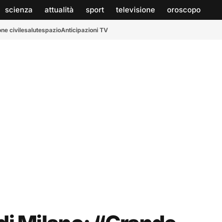
scienza
attualità
sport
televisione
oroscopo
ne civile
salute
spazio
Anticipazioni TV