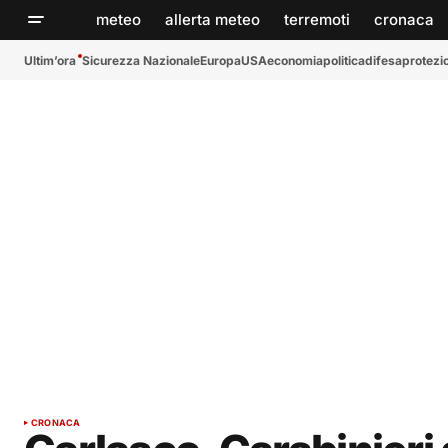
meteo
allerta meteo
terremoti
cronaca
Ultim’ora
Sicurezza Nazionale
Europa
USA
economia
politica
difesa
protezio
CRONACA