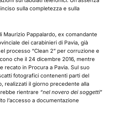
azioni sui tabulati telefonici. Un’assenza
 inciso sulla completezza e sulla
a di Maurizio Pappalardo, ex comandante
nciale dei carabinieri di Pavia, già
nel processo “Clean 2” per corruzione e
uiscono che il 24 dicembre 2016, mentre
be recato in Procura a Pavia. Sul suo
scatti fotografici contenenti parti del
 realizzati il giorno precedente alla
potrebbe rientrare
“nel novero dei soggetti
”
cito l’accesso a documentazione