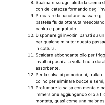
Spalmare su ogni aletta la crema di
con delicatezza formando degli invo
Preparare la panatura: passare gli i
pastella fluida ottenuta mescolando
panko e pangrattato.
Disponere gli involtini panati su un 
per qualche minuto: questo passag
in cottura.
Scaldare abbondante olio per frigge
involtini pochi alla volta fino a dor
assorbente.
Per la salsa ai pomodorini, frullare
colino per eliminare bucce e semi,
Profumare la salsa con menta e bas
immersione aggiungendo olio a fil
montata, quasi come una maiones