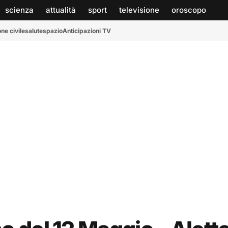
scienza
attualità
sport
televisione
oroscopo
ne civile
salute
spazio
Anticipazioni TV