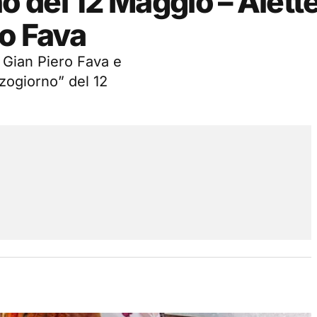
del 12 Maggio – Alette
ro Fava
di Gian Piero Fava e
zogiorno” del 12