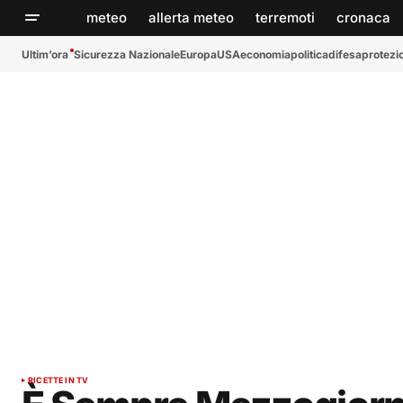
meteo
allerta meteo
terremoti
cronaca
Ultim’ora
Sicurezza Nazionale
Europa
USA
economia
politica
difesa
protezio
RICETTE IN TV