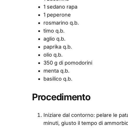
1 sedano rapa
1 peperone
rosmarino q.b.
timo q.b.
aglio q.b.
paprika q.b.
olio q.b.
350 g di pomodorini
menta q.b.
basilico q.b.
Procedimento
Iniziare dal contorno: pelare le pat
minuti, giusto il tempo di ammorbid