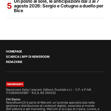
Un posto al sole, le anticipazioni dal 3 al 7
agosto 2026: Sergio e Cotugno a duello per
Bice
HOMEPAGE
SCARICA L’APP DI NEWSROOM
REDAZIONE
Newsroom Italia | wecont. Editore: Ducklab s.r.l. - C.F. e P.IVA
IT03634050987 - R.E.A. BS 550532
Chi Siamo
NewsRoom24 è parte di Wecont: un'azienda specializzata nella
gestione e distribuzione di contenuti digitali, associata al mondo
dell'editoria e del marketing. WeCont si occupa di creare, curare, e