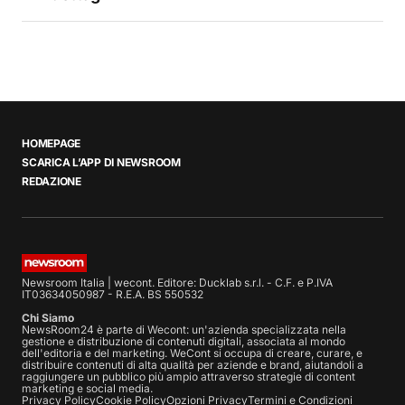
HOMEPAGE
SCARICA L’APP DI NEWSROOM
REDAZIONE
Newsroom Italia | wecont. Editore: Ducklab s.r.l. - C.F. e P.IVA
IT03634050987 - R.E.A. BS 550532
Chi Siamo
NewsRoom24 è parte di Wecont: un'azienda specializzata nella
gestione e distribuzione di contenuti digitali, associata al mondo
dell'editoria e del marketing. WeCont si occupa di creare, curare, e
distribuire contenuti di alta qualità per aziende e brand, aiutandoli a
raggiungere un pubblico più ampio attraverso strategie di content
marketing e social media.
Privacy Policy
Cookie Policy
Opzioni Privacy
Termini e Condizioni