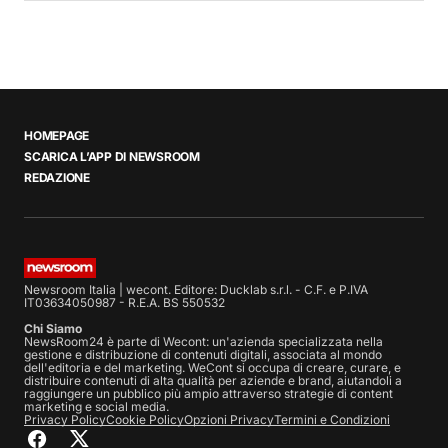
HOMEPAGE
SCARICA L’APP DI NEWSROOM
REDAZIONE
Newsroom Italia | wecont. Editore: Ducklab s.r.l. - C.F. e P.IVA
IT03634050987 - R.E.A. BS 550532
Chi Siamo
NewsRoom24 è parte di Wecont: un'azienda specializzata nella
gestione e distribuzione di contenuti digitali, associata al mondo
dell'editoria e del marketing. WeCont si occupa di creare, curare, e
distribuire contenuti di alta qualità per aziende e brand, aiutandoli a
raggiungere un pubblico più ampio attraverso strategie di content
marketing e social media.
Privacy Policy
Cookie Policy
Opzioni Privacy
Termini e Condizioni