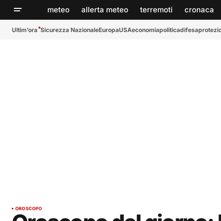
meteo
allerta meteo
terremoti
cronaca
Ultim’ora
Sicurezza Nazionale
Europa
USA
economia
politica
difesa
protezio
OROSCOPO