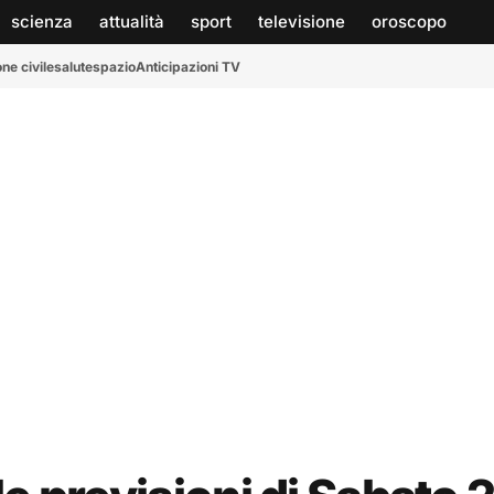
scienza
attualità
sport
televisione
oroscopo
ne civile
salute
spazio
Anticipazioni TV