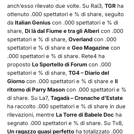
anch’esso rilevato due volte. Su Rai3,
TGR
ha
ottenuto .000 spettatori e % di share, seguito
da
Italian Genius
con .000 spettatori e % di
share,
Di là dal Fiume e tra gli Alberi
con .000
spettatori e % di share,
Overland
con .000
spettatori e % di share e
Geo Magazine
con
.000 spettatori e % di share. Rete4 ha
proposto
Lo Sportello di Forum
con .000
spettatori e % di share,
TG4 – Diario del
Giorno
con .000 spettatori e % di share e
Il
ritorno di Parry Mason
con .000 spettatori e %
di share. Su La7,
Tagadà – Cronache d’Estate
ha raccolto .000 spettatori e % di share in due
rilevazioni, mentre
La Torre di Babele Doc
ha
segnato .000 spettatori e % di share. Su Tv8,
Un ragazzo quasi perfetto
ha totalizzato .000