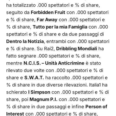
ha totalizzato .000 spettatori e % di share,
seguito da
Forbidden Fruit
con .000 spettatori
e % di share,
Far Away
con .000 spettatori e
% di share,
Tutto per la mia Famiglia
con .000
spettatori e % di share e da due passaggi di
Dentro la Notizia
, entrambi con .000 spettatori
e % di share. Su Rai2,
Dribbling Mondiali
ha
fatto segnare .000 spettatori e % di share,
mentre
N.C.I.S. – Unità Anticrimine
è stato
rilevato due volte con .000 spettatori e % di
share e
S.W.A.T.
ha raccolto .000 spettatori e
% di share in due diverse rilevazioni. Italia1 ha
schierato
I Simpson
con .000 spettatori e % di
share, poi
Magnum P.I.
con .000 spettatori e
% di share in due passaggi e infine
Person of
Interest
con .000 spettatori e % di share,