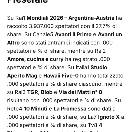
Su Rai1
Mondiali 2026 – Argentina-Austria
ha
raccolto 3.937.000 spettatori con il 27.7% di
share. Su Canale5
Avanti il Primo
e
Avanti un
Altro
sono stati entrambi indicati con .000
spettatori e % di share, mentre su Rai2
Amore, cucina e curry
ha registrato .000
spettatori e % di share. Su Italia1
Studio
Aperto Mag
e
Hawaii Five-0
hanno totalizzato
.000 spettatori e % di share ciascuno, mentre
su Rai3
TGR
,
Blob
e
Via dei Matti n° 0
risultano con .000 spettatori e % di share. Su
Rete4
10 Minuti
e
La Promessa
sono dati a
.000 spettatori e % di share, su La7
Ignoto X
a
.000 spettatori e % di share, su Tv8
4