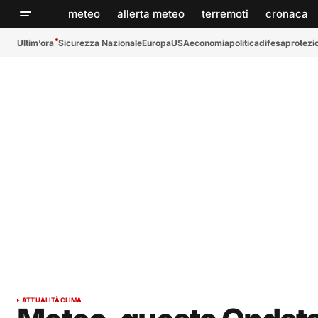
meteo
allerta meteo
terremoti
cronaca
Ultim’ora
Sicurezza Nazionale
Europa
USA
economia
politica
difesa
protezio
ATTUALITÀ
CLIMA