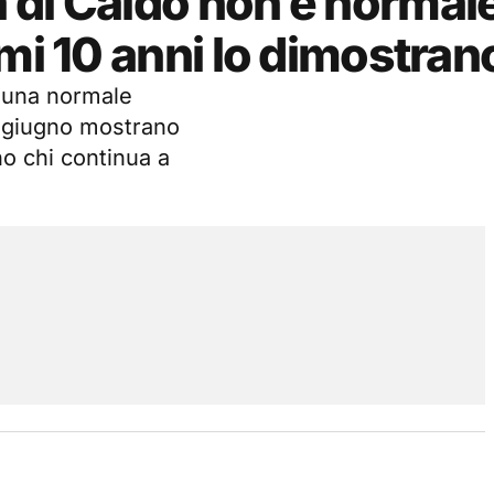
di Caldo non è normale
mi 10 anni lo dimostran
è una normale
a giugno mostrano
o chi continua a