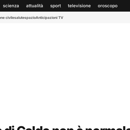
scienza
attualità
sport
televisione
oroscopo
ne civile
salute
spazio
Anticipazioni TV