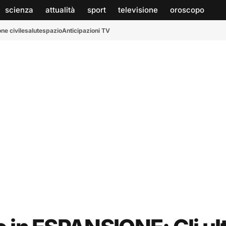
scienza
attualità
sport
televisione
oroscopo
ne civile
salute
spazio
Anticipazioni TV