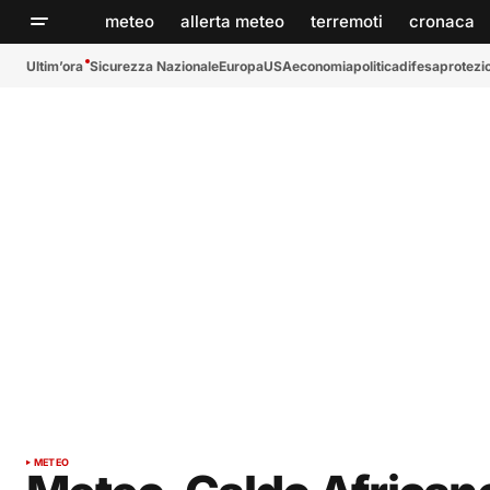
meteo
allerta meteo
terremoti
cronaca
Ultim’ora
Sicurezza Nazionale
Europa
USA
economia
politica
difesa
protezio
METEO