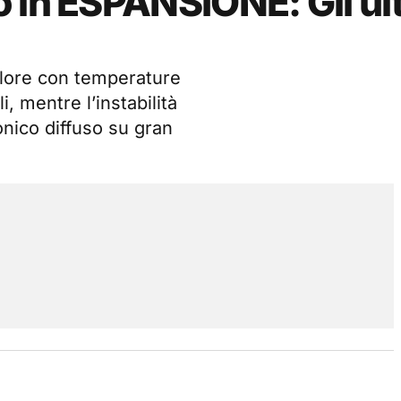
 in ESPANSIONE: Gli ul
calore con temperature
, mentre l’instabilità
onico diffuso su gran