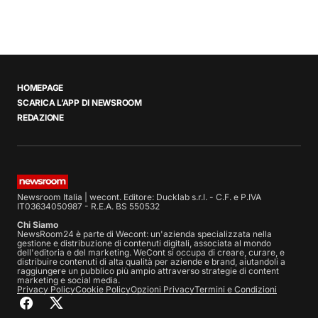
HOMEPAGE
SCARICA L’APP DI NEWSROOM
REDAZIONE
Newsroom Italia | wecont. Editore: Ducklab s.r.l. - C.F. e P.IVA
IT03634050987 - R.E.A. BS 550532
Chi Siamo
NewsRoom24 è parte di Wecont: un'azienda specializzata nella
gestione e distribuzione di contenuti digitali, associata al mondo
dell'editoria e del marketing. WeCont si occupa di creare, curare, e
distribuire contenuti di alta qualità per aziende e brand, aiutandoli a
raggiungere un pubblico più ampio attraverso strategie di content
marketing e social media.
Privacy Policy
Cookie Policy
Opzioni Privacy
Termini e Condizioni