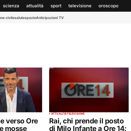
scienza
attualità
sport
televisione
oroscopo
ne civile
salute
spazio
Anticipazioni TV
ATTUALITÀ
TELEVISIONE
le verso Ore
Rai, chi prende il posto
ve mosse
di Milo Infante a Ore 14: