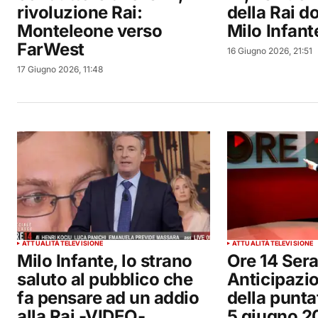
rivoluzione Rai:
della Rai d
Monteleone verso
Milo Infant
FarWest
16 Giugno 2026, 21:51
17 Giugno 2026, 11:48
ATTUALITÀ
TELEVISIONE
ATTUALITÀ
TELEVISIONE
Milo Infante, lo strano
Ore 14 Sera
saluto al pubblico che
Anticipazio
fa pensare ad un addio
della punta
alla Rai -VIDEO-
5 giugno 2