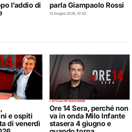
opo l’addio di
parla Giampaolo Rossi
e
12 Giugno 2026, 10:33
ATTUALITÀ
TELEVISIONE
,
Ore 14 Sera, perché non
ni e ospiti
va in onda Milo Infante
ta di venerdì
stasera 4 giugno e
026
quando torna