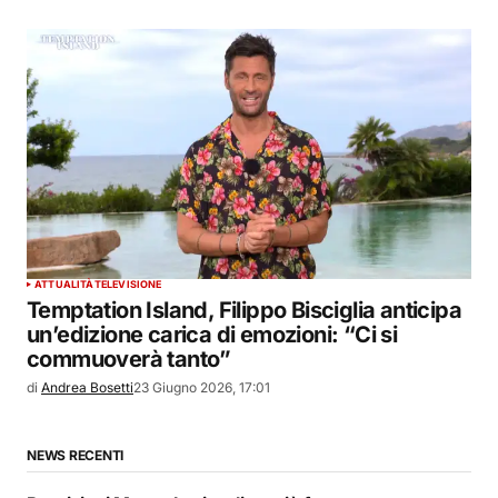
ATTUALITÀ
TELEVISIONE
Temptation Island, Filippo Bisciglia anticipa
un’edizione carica di emozioni: “Ci si
commuoverà tanto”
di
Andrea Bosetti
23 Giugno 2026, 17:01
NEWS RECENTI