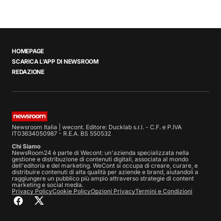
HOMEPAGE
SCARICA L’APP DI NEWSROOM
REDAZIONE
Newsroom Italia | wecont. Editore: Ducklab s.r.l. - C.F. e P.IVA
IT03634050987 - R.E.A. BS 550532
Chi Siamo
NewsRoom24 è parte di Wecont: un'azienda specializzata nella
gestione e distribuzione di contenuti digitali, associata al mondo
dell'editoria e del marketing. WeCont si occupa di creare, curare, e
distribuire contenuti di alta qualità per aziende e brand, aiutandoli a
raggiungere un pubblico più ampio attraverso strategie di content
marketing e social media.
Privacy Policy
Cookie Policy
Opzioni Privacy
Termini e Condizioni