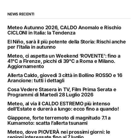
NEWS RECENTI
Meteo Autunno 2026, CALDO Anomalo e Rischio
CICLONI in Italia: la Tendenza
El Niño, sarà il più potente della Storia: Rischi anche
per l’Italia in autunno
Meteo, ci aspetta un Weekend ‘ROVENTE’: fino a
41°C a Firenze, picchi di 39°C a Roma e Milano.
Aggiornamento
Allerta Caldo, giovedì 3 città in Bollino ROSSO e 16
Arancione: tutti i dettagli
Cosa Vedere Stasera in TV, Film Prima Serata e
Programmi di Martedì 28 Luglio 2026
Meteo, al via il CALDO ESTREMO più intenso
dell’Estate e durerà a lungo: ecco fino a quando!
Giappone, forte terremoto di magnitudo 7.1 a
Kumamoto: scatta l’allerta tsunami
Meteo, dove PIOVERÀ nei prossimi giorni: le
regioni interessate fino al 7 luglio