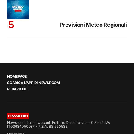
Previsioni Meteo Regionali
HOMEPAGE
SCARICA L’APP DI NEWSROOM
REDAZIONE
Newsroom Italia | wecont. Editore: Ducklab s.r.l. - C.F. e P.IVA
IT03634050987 - R.E.A. BS 550532