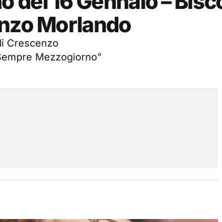
 del 16 Gennaio – Bisc
enzo Morlando
 di Crescenzo
È Sempre Mezzogiorno”