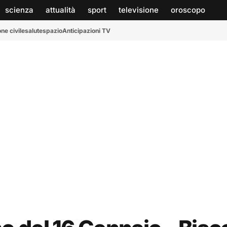
scienza
attualità
sport
televisione
oroscopo
ne civile
salute
spazio
Anticipazioni TV