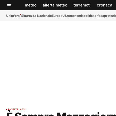
meteo
allerta meteo
terremoti
cronaca
Ultim’ora
Sicurezza Nazionale
Europa
USA
economia
politica
difesa
protezio
RICETTE IN TV