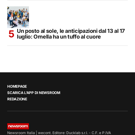
Un posto al sole, le anticipazioni dal 13 al 17
luglio: Ornella ha un tuffo al cuore
HOMEPAGE
SCARICA L’APP DI NEWSROOM
REDAZIONE
Newsroom Italia | wecont. Editore: Ducklab s.r.l. - C.F. e P.IVA