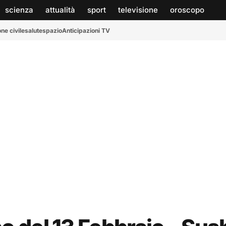
scienza
attualità
sport
televisione
oroscopo
ne civile
salute
spazio
Anticipazioni TV