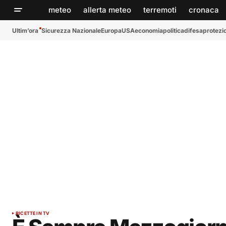
meteo
allerta meteo
terremoti
cronaca
Ultim’ora
Sicurezza Nazionale
Europa
USA
economia
politica
difesa
protezio
RICETTE IN TV