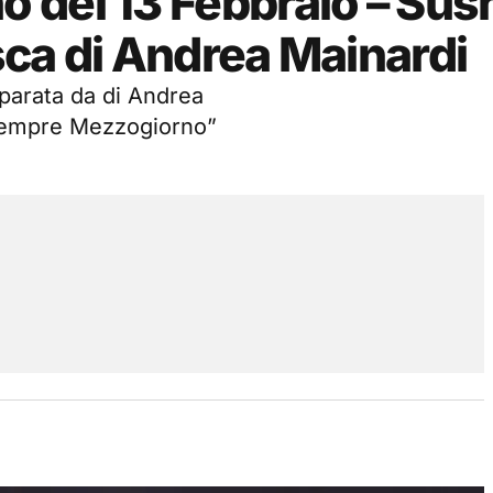
 del 13 Febbraio – Sus
sca di Andrea Mainardi
parata da di Andrea
 Sempre Mezzogiorno”