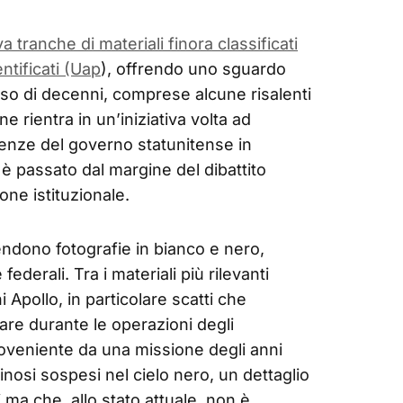
 tranche di materiali finora classificati
ntificati (Uap
), offrendo uno sguardo
rso di decenni, comprese alcune risalenti
ne rientra in un’iniziativa volta ad
enze del governo statunitense in
 è passato dal margine del dibattito
one istituzionale.
endono fotografie in bianco e nero,
ederali. Tra i materiali più rilevanti
i Apollo, in particolare scatti che
nare durante le operazioni degli
roveniente da una missione degli anni
inosi sospesi nel cielo nero, un dettaglio
i ma che, allo stato attuale, non è