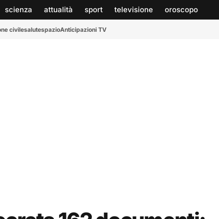
scienza
attualità
sport
televisione
oroscopo
ne civile
salute
spazio
Anticipazioni TV