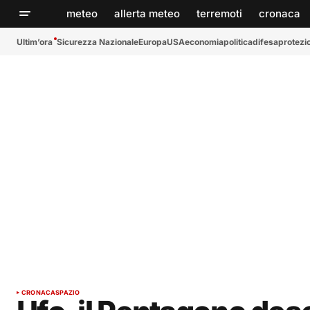
meteo
allerta meteo
terremoti
cronaca
Ultim’ora
Sicurezza Nazionale
Europa
USA
economia
politica
difesa
protezio
CRONACA
SPAZIO