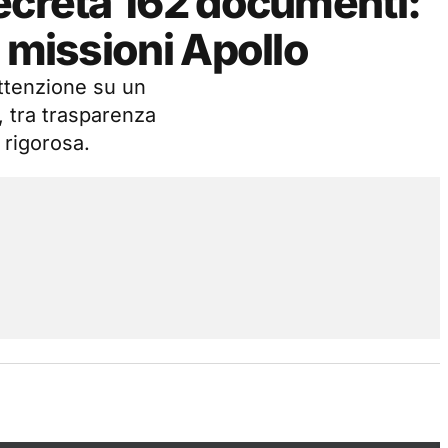
ecreta 162 documenti:
 missioni Apollo
’attenzione su un
, tra trasparenza
a rigorosa.