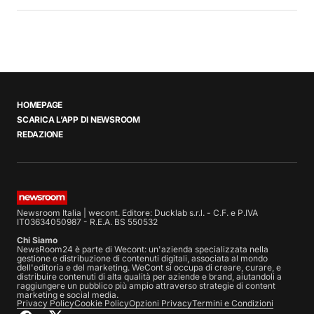
HOMEPAGE
SCARICA L’APP DI NEWSROOM
REDAZIONE
Newsroom Italia | wecont. Editore: Ducklab s.r.l. - C.F. e P.IVA
IT03634050987 - R.E.A. BS 550532
Chi Siamo
NewsRoom24 è parte di Wecont: un'azienda specializzata nella
gestione e distribuzione di contenuti digitali, associata al mondo
dell'editoria e del marketing. WeCont si occupa di creare, curare, e
distribuire contenuti di alta qualità per aziende e brand, aiutandoli a
raggiungere un pubblico più ampio attraverso strategie di content
marketing e social media.
Privacy Policy
Cookie Policy
Opzioni Privacy
Termini e Condizioni