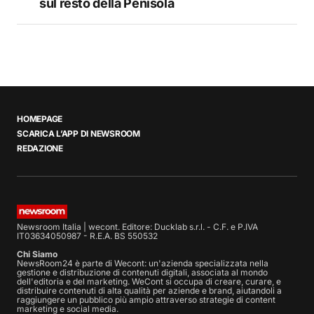
sul resto della Penisola
HOMEPAGE
SCARICA L’APP DI NEWSROOM
REDAZIONE
Newsroom Italia | wecont. Editore: Ducklab s.r.l. - C.F. e P.IVA
IT03634050987 - R.E.A. BS 550532
Chi Siamo
NewsRoom24 è parte di Wecont: un'azienda specializzata nella
gestione e distribuzione di contenuti digitali, associata al mondo
dell'editoria e del marketing. WeCont si occupa di creare, curare, e
distribuire contenuti di alta qualità per aziende e brand, aiutandoli a
raggiungere un pubblico più ampio attraverso strategie di content
marketing e social media.