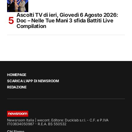
Ascolti TV di ieri, Giovedì 6 Agosto 2026:
Doc – Nelle Tue Mani 3 sfida Battiti Live
Compilation
HOMEPAGE
SCARICA L’APP DI NEWSROOM
REDAZIONE
Newsroom Italia | wecont. Editore: Ducklab s.r.l. - C.F. e P.IVA
IT03634050987 - R.E.A. BS 550532
Chi Siamo