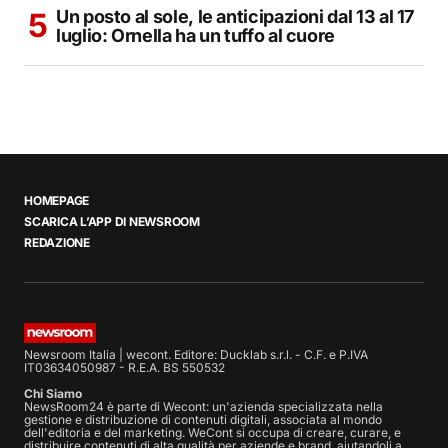
Un posto al sole, le anticipazioni dal 13 al 17
luglio: Ornella ha un tuffo al cuore
HOMEPAGE
SCARICA L’APP DI NEWSROOM
REDAZIONE
Newsroom Italia | wecont. Editore: Ducklab s.r.l. - C.F. e P.IVA
IT03634050987 - R.E.A. BS 550532
Chi Siamo
NewsRoom24 è parte di Wecont: un'azienda specializzata nella
gestione e distribuzione di contenuti digitali, associata al mondo
dell'editoria e del marketing. WeCont si occupa di creare, curare, e
distribuire contenuti di alta qualità per aziende e brand, aiutandoli a