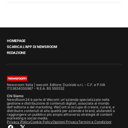
HOMEPAGE
SCARICA L’APP DI NEWSROOM
REDAZIONE
Newsroom Italia | wecont. Editore: Ducklab s.r.l. - C.F. e P.IVA
IT03634050987 - R.E.A. BS 550532
Chi Siamo
NewsRoom24 è parte di Wecont: un'azienda specializzata nella
gestione e distribuzione di contenuti digitali, associata al mondo
dell'editoria e del marketing. WeCont si occupa di creare, curare, e
distribuire contenuti di alta qualità per aziende e brand, aiutandoli a
raggiungere un pubblico più ampio attraverso strategie di content
marketing e social media.
Privacy Policy
Cookie Policy
Opzioni Privacy
Termini e Condizioni