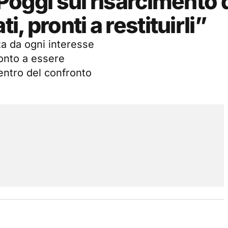
 Poggi sul risarcimento 
i, pronti a restituirli”
za da ogni interesse
ronto a essere
centro del confronto