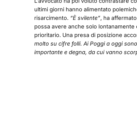
L’avvocato ha poi voluto contrastare co
ultimi giorni hanno alimentato polemiche s
risarcimento.
“È svilente”
, ha affermato
possa avere anche solo lontanamente 
prioritario. Una presa di posizione acc
molto su cifre folli. Ai Poggi a oggi son
importante e degna, da cui vanno scorpor