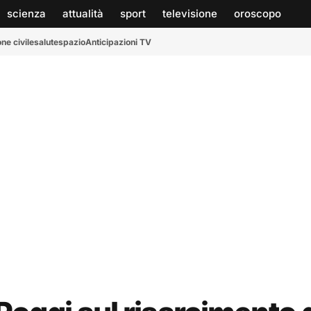
scienza
attualità
sport
televisione
oroscopo
ne civile
salute
spazio
Anticipazioni TV