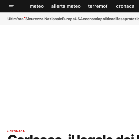
meteo
allerta meteo
terremoti
cronaca
Ultim’ora
Sicurezza Nazionale
Europa
USA
economia
politica
difesa
protezio
CRONACA