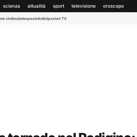
scienza
attualità
sport
televisione
oroscopo
ne civile
salute
spazio
Anticipazioni TV