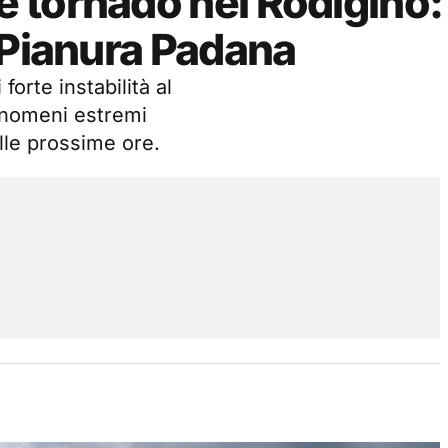
 tornado nel Rodigino:
 Pianura Padana
orte instabilità al
fenomeni estremi
lle prossime ore.