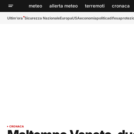
meteo
allerta meteo
terremoti
cronaca
Ultim’ora
Sicurezza Nazionale
Europa
USA
economia
politica
difesa
protezio
CRONACA