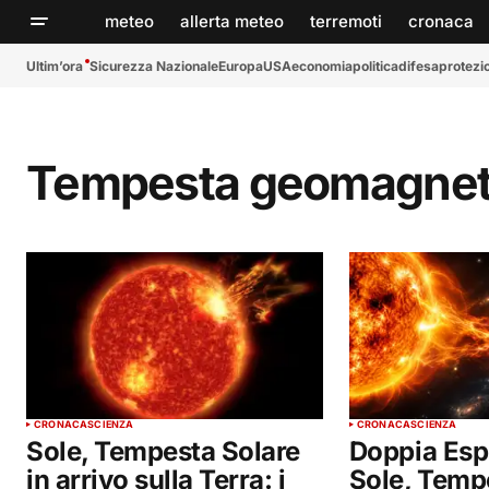
meteo
allerta meteo
terremoti
cronaca
Ultim’ora
Sicurezza Nazionale
Europa
USA
economia
politica
difesa
protezio
Tempesta geomagnet
CRONACA
SCIENZA
CRONACA
SCIENZA
Sole, Tempesta Solare
Doppia Esp
in arrivo sulla Terra: i
Sole, Temp