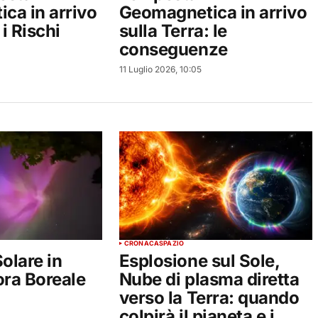
ca in arrivo
Geomagnetica in arrivo
 i Rischi
sulla Terra: le
conseguenze
11 Luglio 2026, 10:05
CRONACA
SPAZIO
olare in
Esplosione sul Sole,
ora Boreale
Nube di plasma diretta
verso la Terra: quando
colpirà il pianeta e i