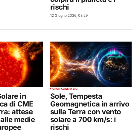
rischi
12 Giugno 2026, 08:29
CRONACA
SPAZIO
olare in
Sole, Tempesta
fica di CME
Geomagnetica in arrivo
rra: attese
sulla Terra con vento
 alle medie
solare a 700 km/s: i
europee
rischi