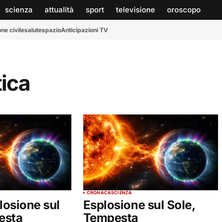
scienza
attualità
sport
televisione
oroscopo
ne civile
salute
spazio
Anticipazioni TV
ica
CRONACA
SCIENZA
losione sul
Esplosione sul Sole,
esta
Tempesta