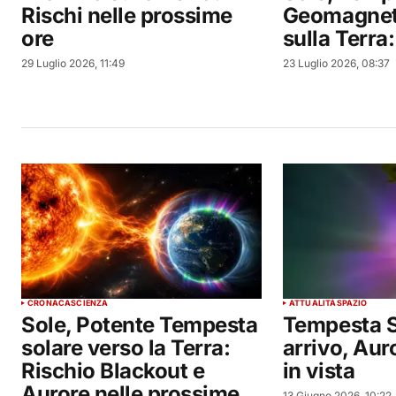
Rischi nelle prossime
Geomagneti
ore
sulla Terra:
29 Luglio 2026, 11:49
23 Luglio 2026, 08:37
CRONACA
SCIENZA
ATTUALITÀ
SPAZIO
Sole, Potente Tempesta
Tempesta S
solare verso la Terra:
arrivo, Aur
Rischio Blackout e
in vista
Aurore nelle prossime
13 Giugno 2026, 10:22