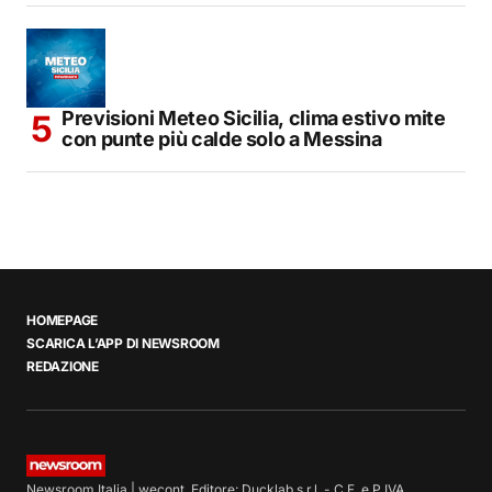
Previsioni Meteo Sicilia, clima estivo mite
con punte più calde solo a Messina
HOMEPAGE
SCARICA L’APP DI NEWSROOM
REDAZIONE
Newsroom Italia | wecont. Editore: Ducklab s.r.l. - C.F. e P.IVA