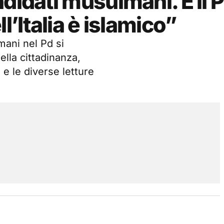
didati musulmani. E il 
l’Italia è islamico”
mani nel Pd si
ella cittadinanza,
 e le diverse letture