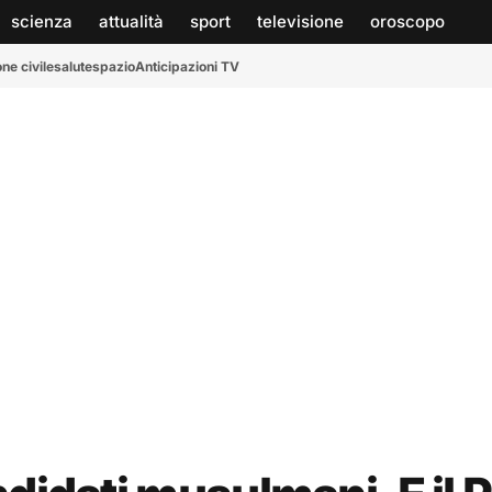
scienza
attualità
sport
televisione
oroscopo
ne civile
salute
spazio
Anticipazioni TV