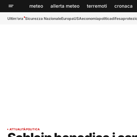
meteo
allerta meteo
terremoti
cronaca
Ultim’ora
Sicurezza Nazionale
Europa
USA
economia
politica
difesa
protezio
ATTUALITÀ
POLITICA