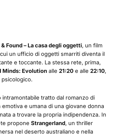
 & Found – La casa degli oggetti
, un film
ui un ufficio di oggetti smarriti diventa il
tante e toccante. La stessa rete, prima,
l Minds: Evolution
alle
21:20
e alle
22:10
,
e psicologico.
o intramontabile tratto dal romanzo di
sa emotiva e umana di una giovane donna
nata a trovare la propria indipendenza. In
rete propone
Strangerland
, un thriller
mmersa nel deserto australiano e nella