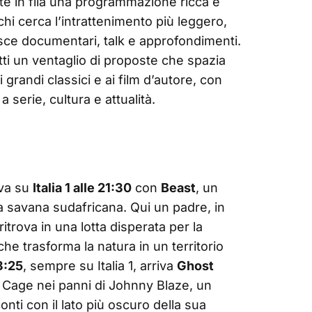
tte in fila una programmazione ricca e
hi cerca l’intrattenimento più leggero,
isce documentari, talk e approfondimenti.
tti un ventaglio di proposte che spazia
ai grandi classici e ai film d’autore, con
 serie, cultura e attualità.
iva su
Italia 1 alle 21:30
con
Beast
, un
la savana sudafricana. Qui un padre, in
ritrova in una lotta disperata per la
e trasforma la natura in un territorio
3:25
, sempre su Italia 1, arriva
Ghost
s Cage nei panni di Johnny Blaze, un
onti con il lato più oscuro della sua