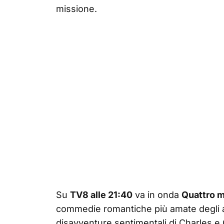
missione.
Su
TV8 alle 21:40
va in onda
Quattro m
commedie romantiche più amate degli an
disavventure sentimentali di Charles e Ca