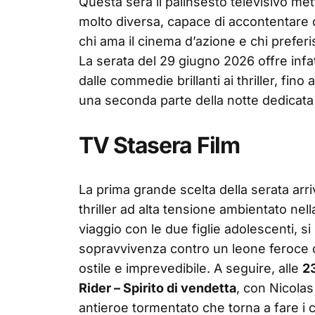
Questa sera il palinsesto televisivo me
molto diversa, capace di accontentare c
chi ama il cinema d’azione e chi prefer
La serata del 29 giugno 2026 offre infa
dalle commedie brillanti ai thriller, fino 
una seconda parte della notte dedicata a
TV Stasera Film
La prima grande scelta della serata arr
thriller ad alta tensione ambientato nel
viaggio con le due figlie adolescenti, si 
sopravvivenza contro un leone feroce ch
ostile e imprevedibile. A seguire, alle
2
Rider – Spirito di vendetta
, con Nicola
antieroe tormentato che torna a fare i c