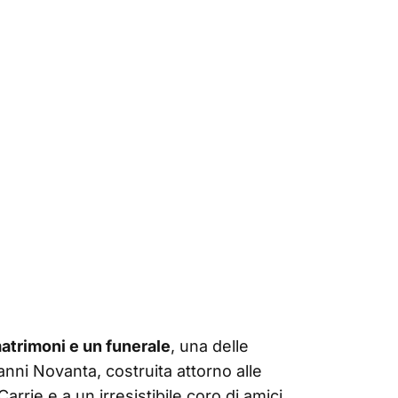
atrimoni e un funerale
, una delle
ni Novanta, costruita attorno alle
rrie e a un irresistibile coro di amici,