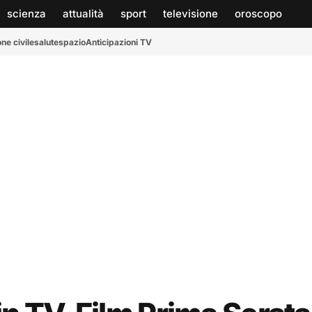
scienza
attualità
sport
televisione
oroscopo
ne civile
salute
spazio
Anticipazioni TV