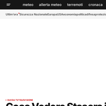
meteo
allerta meteo
terremoti
cronaca
Ultim’ora
Sicurezza Nazionale
Europa
USA
economia
politica
difesa
protezio
GUIDA TV
TELEVISIONE