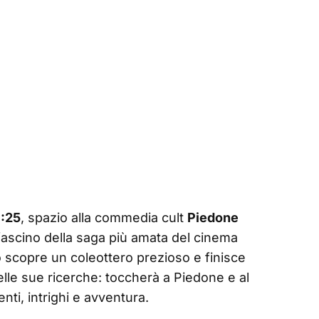
1:25
, spazio alla commedia cult
Piedone
l fascino della saga più amata del cinema
lo scopre un coleottero prezioso e finisce
elle sue ricerche: toccherà a Piedone e al
nti, intrighi e avventura.