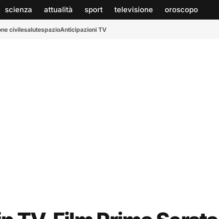
scienza
attualità
sport
televisione
oroscopo
ne civile
salute
spazio
Anticipazioni TV