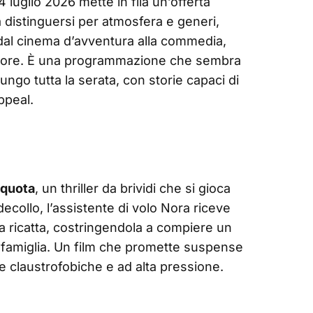
4 luglio 2026 mette in fila un’offerta
a distinguersi per atmosfera e generi,
, dal cinema d’avventura alla commedia,
’autore. È una programmazione che sembra
ngo tutta la serata, con storie capaci di
ppeal.
 quota
, un thriller da brividi che si gioca
 decollo, l’assistente di volo Nora riceve
 ricatta, costringendola a compiere un
a famiglia. Un film che promette suspense
ie claustrofobiche e ad alta pressione.