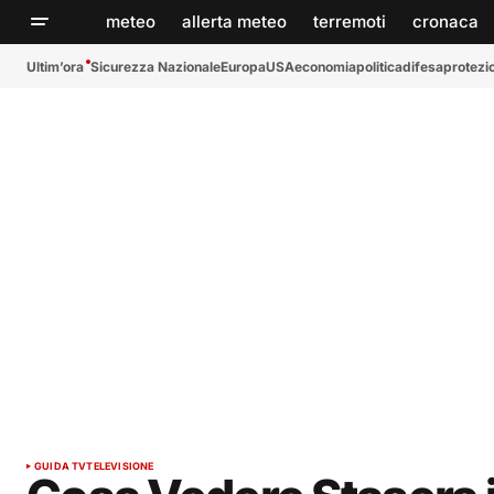
meteo
allerta meteo
terremoti
cronaca
Ultim’ora
Sicurezza Nazionale
Europa
USA
economia
politica
difesa
protezio
GUIDA TV
TELEVISIONE