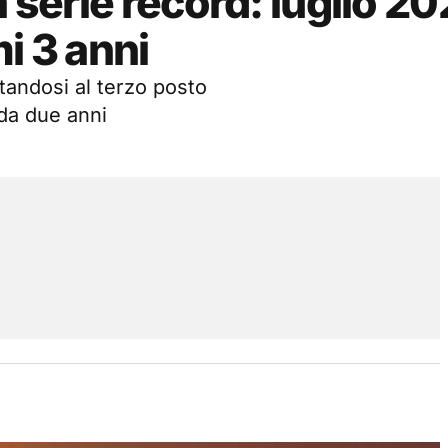
 serie record: luglio 202
i 3 anni
tandosi al terzo posto
 da due anni