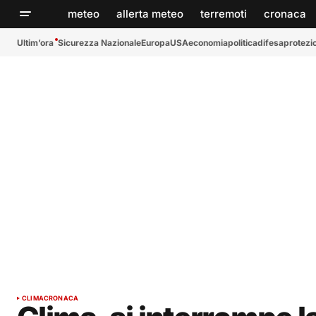
meteo
allerta meteo
terremoti
cronaca
Ultim’ora
Sicurezza Nazionale
Europa
USA
economia
politica
difesa
protezio
CLIMA
CRONACA