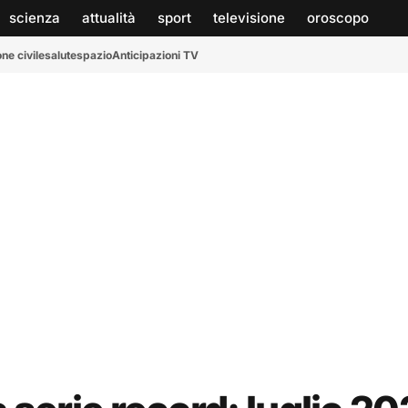
scienza
attualità
sport
televisione
oroscopo
ne civile
salute
spazio
Anticipazioni TV