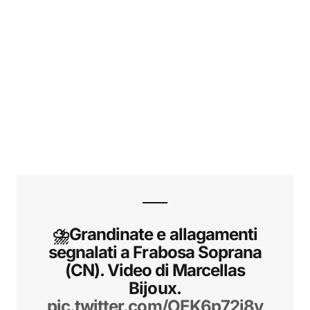
⛈️Grandinate e allagamenti
segnalati a Frabosa Soprana
(CN). Video di Marcellas
Bijoux.
pic.twitter.com/OEK6p72j8v