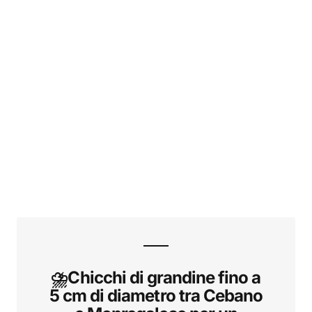
⛈️Chicchi di grandine fino a
5 cm di diametro tra Cebano