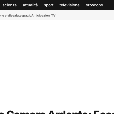
scienza
attualità
sport
televisione
oroscopo
ne civile
salute
spazio
Anticipazioni TV