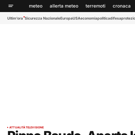
meteo
allerta meteo
terremoti
cronaca
Ultim’ora
Sicurezza Nazionale
Europa
USA
economia
politica
difesa
protezio
ATTUALITÀ
TELEVISIONE