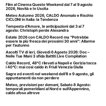
Film al Cinema Questo Weekend dal 7 al 9 agosto
2026, Novità e In Uscita
Meteo Autunno 2026, CALDO Anomalo e Rischio
CICLONI in Italia: la Tendenza
Tempesta d’Amore, le anticipazioni dal 3 al 7
agosto: Christoph perde Alexandra
Estate 2026 con CALDO Record ma “Potrebbe
essere la più fresca dei prossimi 30 anni”: Allarme
per l’autunno
Ascolti TV di ieri, Giovedì 6 Agosto 2026: Doc –
Nelle Tue Mani 3 sfida Battiti Live Compilation
Caldo Record, 48°C rilevati a Napoli e Gorizia tocca
i 40°C: mai così caldo in Friuli Venezia Giulia
Sagre ed eventi nel weekend dell’8 e 9 agosto, gli
appuntamenti da non perdere
Meteo, previsioni per domani, Sabato 8 Agosto:
temporali pomeridiani al Nord e sull’Appennino,
caldo afoso altrove