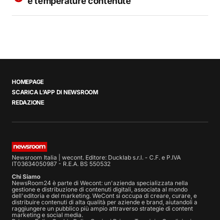
e temperature contenute
HOMEPAGE
SCARICA L’APP DI NEWSROOM
REDAZIONE
Newsroom Italia | wecont. Editore: Ducklab s.r.l. - C.F. e P.IVA
IT03634050987 - R.E.A. BS 550532
Chi Siamo
NewsRoom24 è parte di Wecont: un'azienda specializzata nella
gestione e distribuzione di contenuti digitali, associata al mondo
dell'editoria e del marketing. WeCont si occupa di creare, curare, e
distribuire contenuti di alta qualità per aziende e brand, aiutandoli a
raggiungere un pubblico più ampio attraverso strategie di content
marketing e social media.