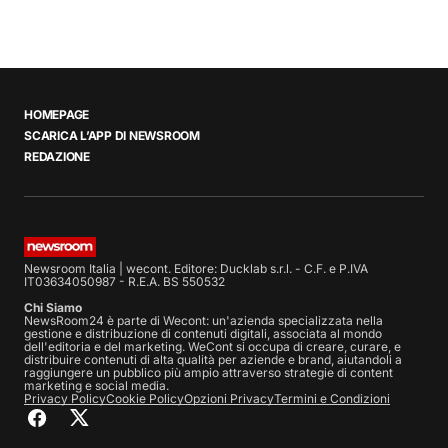
HOMEPAGE
SCARICA L’APP DI NEWSROOM
REDAZIONE
Newsroom Italia | wecont. Editore: Ducklab s.r.l. - C.F. e P.IVA
IT03634050987 - R.E.A. BS 550532
Chi Siamo
NewsRoom24 è parte di Wecont: un'azienda specializzata nella
gestione e distribuzione di contenuti digitali, associata al mondo
dell'editoria e del marketing. WeCont si occupa di creare, curare, e
distribuire contenuti di alta qualità per aziende e brand, aiutandoli a
raggiungere un pubblico più ampio attraverso strategie di content
marketing e social media.
Privacy Policy
Cookie Policy
Opzioni Privacy
Termini e Condizioni