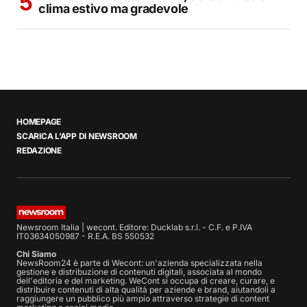
clima estivo ma gradevole
HOMEPAGE
SCARICA L’APP DI NEWSROOM
REDAZIONE
Newsroom Italia | wecont. Editore: Ducklab s.r.l. - C.F. e P.IVA
IT03634050987 - R.E.A. BS 550532
Chi Siamo
NewsRoom24 è parte di Wecont: un'azienda specializzata nella
gestione e distribuzione di contenuti digitali, associata al mondo
dell'editoria e del marketing. WeCont si occupa di creare, curare, e
distribuire contenuti di alta qualità per aziende e brand, aiutandoli a
raggiungere un pubblico più ampio attraverso strategie di content