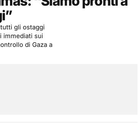
amas: “Siamo pronti a
gi”
tutti gli ostaggi
 immediati sui
controllo di Gaza a