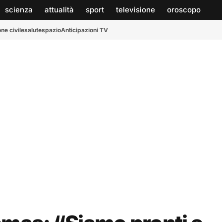
scienza
attualità
sport
televisione
oroscopo
ne civile
salute
spazio
Anticipazioni TV