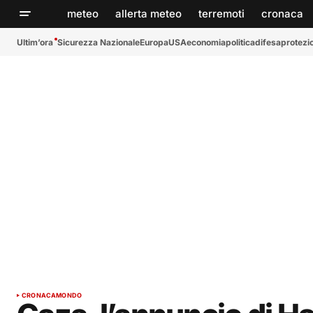
meteo
allerta meteo
terremoti
cronaca
Ultim’ora
Sicurezza Nazionale
Europa
USA
economia
politica
difesa
protezio
CRONACA
MONDO