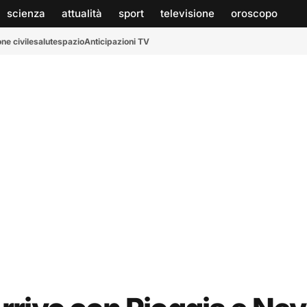
scienza
attualità
sport
televisione
oroscopo
ne civile
salute
spazio
Anticipazioni TV