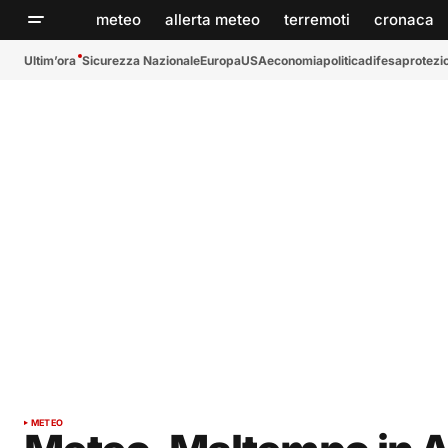
meteo
allerta meteo
terremoti
cronaca
Ultim’ora
Sicurezza Nazionale
Europa
USA
economia
politica
difesa
protezio
METEO