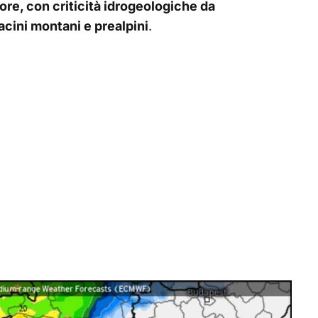
 ore, con criticità idrogeologiche da
cini montani e prealpini
.