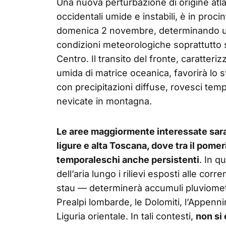
Una nuova perturbazione di origine atla
occidentali umide e instabili, è in procint
domenica 2 novembre, determinando u
condizioni meteorologiche soprattutto su
Centro. Il transito del fronte, caratter
umida di matrice oceanica, favorirà lo 
con precipitazioni diffuse, rovesci temp
nevicate in montagna.
Le aree maggiormente interessate sar
ligure e alta Toscana, dove tra il pomer
temporaleschi anche persistenti
. In q
dell’aria lungo i rilievi esposti alle co
stau — determinerà accumuli pluviometric
Prealpi lombarde, le Dolomiti, l’Appennino
Liguria orientale. In tali contesti,
non si