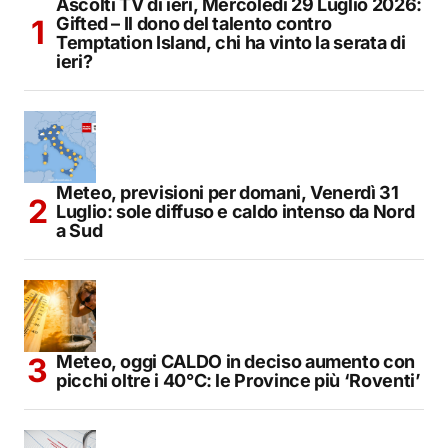
Ascolti TV di ieri, Mercoledì 29 Luglio 2026:
Gifted – Il dono del talento contro
Temptation Island, chi ha vinto la serata di
ieri?
Meteo, previsioni per domani, Venerdì 31
Luglio: sole diffuso e caldo intenso da Nord
a Sud
Meteo, oggi CALDO in deciso aumento con
picchi oltre i 40°C: le Province più ‘Roventi’