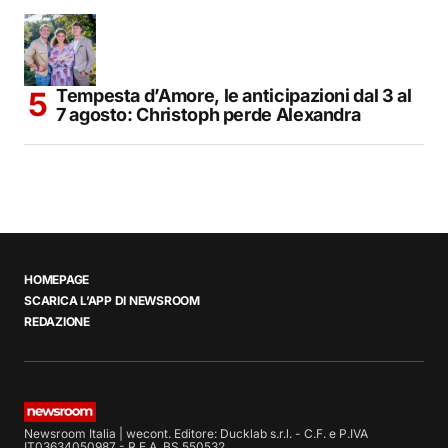
Tempesta d’Amore, le anticipazioni dal 3 al
7 agosto: Christoph perde Alexandra
HOMEPAGE
SCARICA L’APP DI NEWSROOM
REDAZIONE
Newsroom Italia | wecont. Editore: Ducklab s.r.l. - C.F. e P.IVA
IT03634050987 - R.E.A. BS 550532