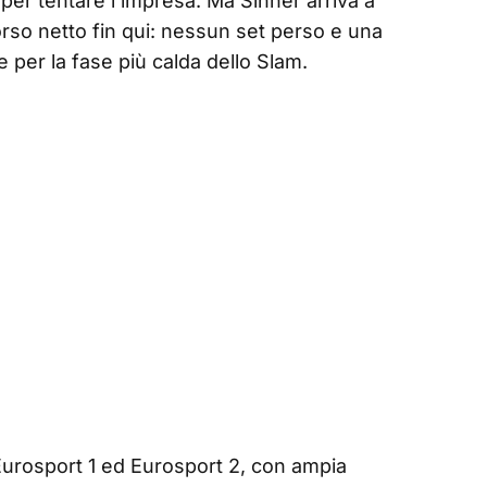
e per tentare l’impresa. Ma Sinner arriva a
so netto fin qui: nessun set perso e una
 per la fase più calda dello Slam.
 Eurosport 1 ed Eurosport 2, con ampia