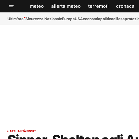
meteo
allerta meteo
terremoti
cronaca
Ultim’ora
Sicurezza Nazionale
Europa
USA
economia
politica
difesa
protezio
ATTUALITÀ
SPORT