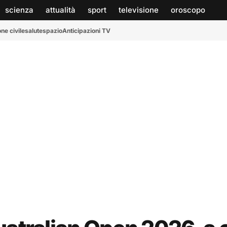
scienza
attualità
sport
televisione
oroscopo
ne civile
salute
spazio
Anticipazioni TV