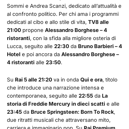
Sommi e Andrea Scanzi, dedicato all’attualità e
al confronto politico. Per chi ama i programmi
dedicati al cibo e allo stile di vita,
TV8 alle
21:00
propone
Alessandro Borghese – 4
ristoranti
, con la sfida alla migliore osteria di
Lucca, seguito alle
22:30
da
Bruno Barbieri – 4
Hotel
e poi ancora da
Alessandro Borghese –
4 ristoranti
alle
23:50
.
Su
Rai 5 alle 21:20
va in onda
Qui e ora
, titolo
che introduce una narrazione intensa e
contemporanea, seguito alle
22:55
da
La
storia di Freddie Mercury in dieci scatti
e alle
23:45
da
Bruce Springsteen: Born To Rock
,
due ritratti musicali che attraversano mito,
carriera e immaginario pop. Su
Rai Premium