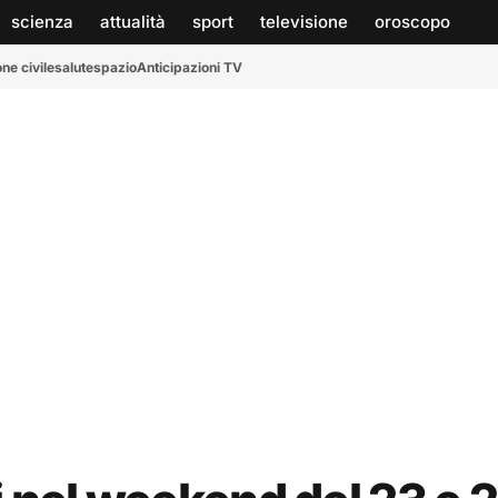
scienza
attualità
sport
televisione
oroscopo
ne civile
salute
spazio
Anticipazioni TV