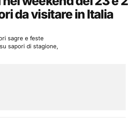
i nel weekend del 23 e 
i da visitare in Italia
ori sagre e feste
su sapori di stagione,