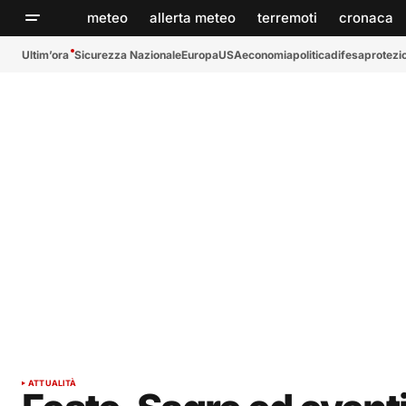
meteo
allerta meteo
terremoti
cronaca
Ultim’ora
Sicurezza Nazionale
Europa
USA
economia
politica
difesa
protezio
ATTUALITÀ