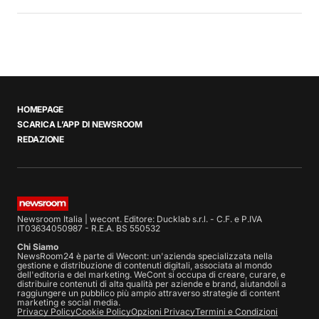
HOMEPAGE
SCARICA L’APP DI NEWSROOM
REDAZIONE
Newsroom Italia | wecont. Editore: Ducklab s.r.l. - C.F. e P.IVA
IT03634050987 - R.E.A. BS 550532
Chi Siamo
NewsRoom24 è parte di Wecont: un'azienda specializzata nella
gestione e distribuzione di contenuti digitali, associata al mondo
dell'editoria e del marketing. WeCont si occupa di creare, curare, e
distribuire contenuti di alta qualità per aziende e brand, aiutandoli a
raggiungere un pubblico più ampio attraverso strategie di content
marketing e social media.
Privacy Policy
Cookie Policy
Opzioni Privacy
Termini e Condizioni