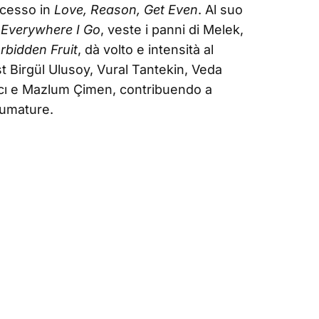
ccesso in
Love, Reason, Get Even
. Al suo
n
Everywhere I Go
, veste i panni di Melek,
rbidden Fruit
, dà volto e intensità al
st Birgül Ulusoy, Vural Tantekin, Veda
acı e Mazlum Çimen, contribuendo a
fumature.