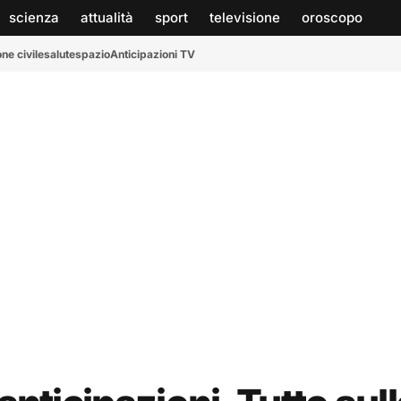
scienza
attualità
sport
televisione
oroscopo
ne civile
salute
spazio
Anticipazioni TV