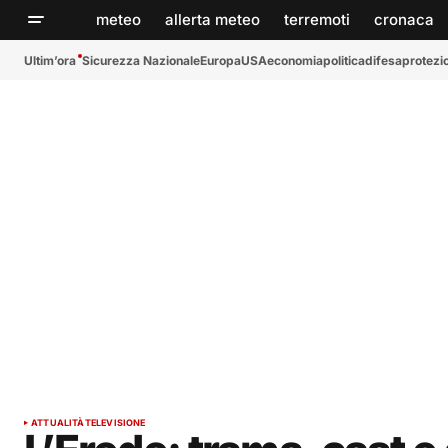
meteo
allerta meteo
terremoti
cronaca
Ultim’ora
Sicurezza Nazionale
Europa
USA
economia
politica
difesa
protezio
ATTUALITÀ
TELEVISIONE